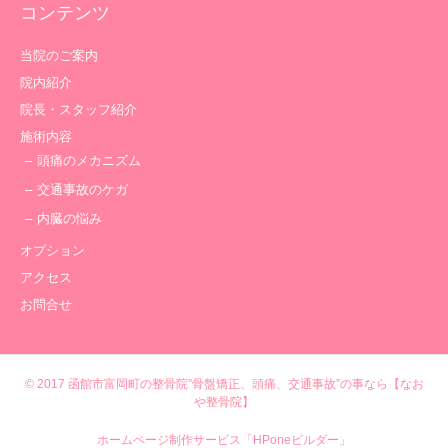
コンテンツ
当院のご案内
院内紹介
院長・スタッフ紹介
施術内容
頭痛のメカニズム
交通事故のケガ
内臓の悩み
オプション
アクセス
お問合せ
© 2017
函館市富岡町の整骨院”骨盤矯正、頭痛、交通事故”の事なら【なお
や整骨院】
ホームページ制作サービス「HPoneビルダー」