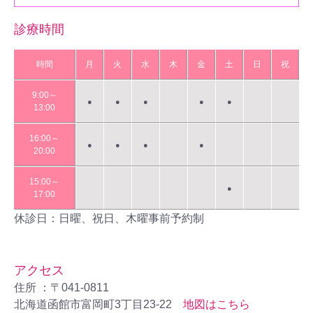
診療時間
時間
月
火
水
木
金
土
日
祝
9:00～
●
●
●
●
●
13:00
16:00～
●
●
●
●
20:00
15:00～
●
17:00
休診日：日曜、祝日、木曜事前予約制
アクセス
住所 ：〒041-0811
北海道函館市富岡町3丁目23-22
地図はこちら