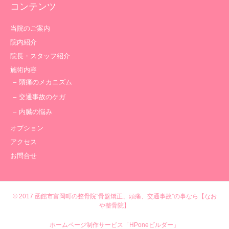
コンテンツ
当院のご案内
院内紹介
院長・スタッフ紹介
施術内容
頭痛のメカニズム
交通事故のケガ
内臓の悩み
オプション
アクセス
お問合せ
© 2017
函館市富岡町の整骨院”骨盤矯正、頭痛、交通事故”の事なら【なお
や整骨院】
ホームページ制作サービス「HPoneビルダー」