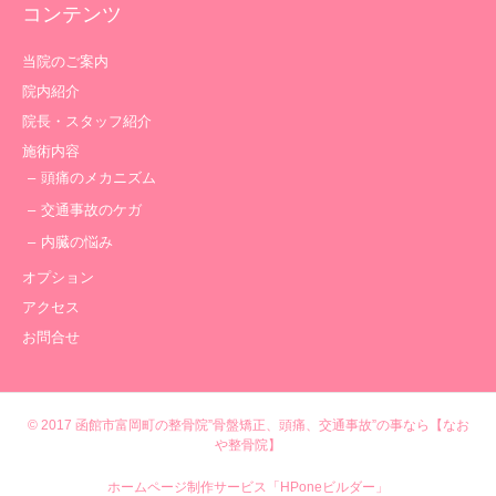
コンテンツ
当院のご案内
院内紹介
院長・スタッフ紹介
施術内容
頭痛のメカニズム
交通事故のケガ
内臓の悩み
オプション
アクセス
お問合せ
© 2017
函館市富岡町の整骨院”骨盤矯正、頭痛、交通事故”の事なら【なお
や整骨院】
ホームページ制作サービス「HPoneビルダー」