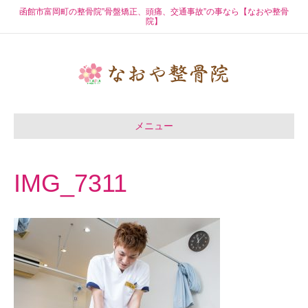
函館市富岡町の整骨院”骨盤矯正、頭痛、交通事故”の事なら【なおや整骨
院】
メニュー
IMG_7311