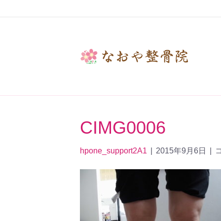
CIMG0006
hpone_support2A1
|
2015年9月6日
|